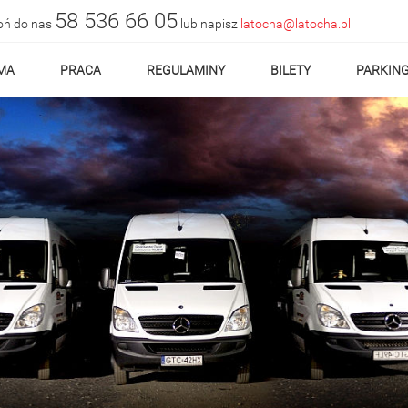
58 536 66 05
ń do nas
lub napisz
latocha@latocha.pl
MA
PRACA
REGULAMINY
BILETY
PARKIN