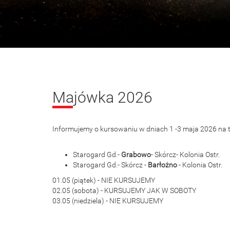
Majówka 2026
Informujemy o kursowaniu w dniach 1 -3 maja 2026 na 
Starogard Gd.-
Grabowo
- Skórcz- Kolonia Ostr.
Starogard Gd.- Skórcz -
Barłożno
- Kolonia Ostr.
01.05 (piątek) - NIE KURSUJEMY
02.05 (sobota) - KURSUJEMY JAK W SOBOTY
03.05 (niedziela) - NIE KURSUJEMY