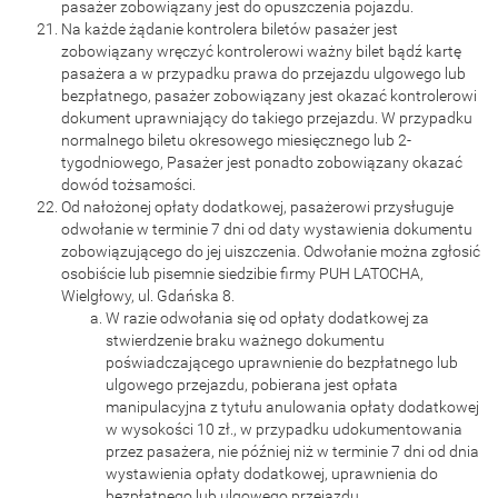
pasażer zobowiązany jest do opuszczenia pojazdu.
Na każde żądanie kontrolera biletów pasażer jest
zobowiązany wręczyć kontrolerowi ważny bilet bądź kartę
pasażera a w przypadku prawa do przejazdu ulgowego lub
bezpłatnego, pasażer zobowiązany jest okazać kontrolerowi
dokument uprawniający do takiego przejazdu. W przypadku
normalnego biletu okresowego miesięcznego lub 2-
tygodniowego, Pasażer jest ponadto zobowiązany okazać
dowód tożsamości.
Od nałożonej opłaty dodatkowej, pasażerowi przysługuje
odwołanie w terminie 7 dni od daty wystawienia dokumentu
zobowiązującego do jej uiszczenia. Odwołanie można zgłosić
osobiście lub pisemnie siedzibie firmy PUH LATOCHA,
Wielgłowy, ul. Gdańska 8.
W razie odwołania się od opłaty dodatkowej za
stwierdzenie braku ważnego dokumentu
poświadczającego uprawnienie do bezpłatnego lub
ulgowego przejazdu, pobierana jest opłata
manipulacyjna z tytułu anulowania opłaty dodatkowej
w wysokości 10 zł., w przypadku udokumentowania
przez pasażera, nie później niż w terminie 7 dni od dnia
wystawienia opłaty dodatkowej, uprawnienia do
bezpłatnego lub ulgowego przejazdu.