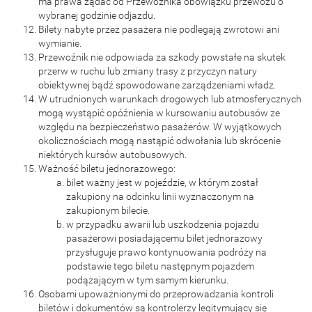
ma prawa żądać od Przewoźnika obowiązku przewozu o
wybranej godzinie odjazdu.
Bilety nabyte przez pasażera nie podlegają zwrotowi ani
wymianie.
Przewoźnik nie odpowiada za szkody powstałe na skutek
przerw w ruchu lub zmiany trasy z przyczyn natury
obiektywnej bądź spowodowane zarządzeniami władz.
W utrudnionych warunkach drogowych lub atmosferycznych
mogą wystąpić opóźnienia w kursowaniu autobusów ze
względu na bezpieczeństwo pasażerów. W wyjątkowych
okolicznościach mogą nastąpić odwołania lub skrócenie
niektórych kursów autobusowych.
Ważność biletu jednorazowego:
bilet ważny jest w pojeździe, w którym został
zakupiony na odcinku linii wyznaczonym na
zakupionym bilecie.
w przypadku awarii lub uszkodzenia pojazdu
pasażerowi posiadającemu bilet jednorazowy
przysługuje prawo kontynuowania podróży na
podstawie tego biletu następnym pojazdem
podążającym w tym samym kierunku.
Osobami upoważnionymi do przeprowadzania kontroli
biletów i dokumentów są kontrolerzy legitymujący się