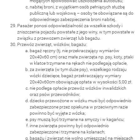
mogących spowodować uszkodzenia autobusu;
nabitej broni, z wyjątkiem osób pełniących służbę
publiczną lub wojskową – osoby te obowiązane są do
odpowiedniego zabezpieczenia broni nabitej.
Pasażer ponosi odpowiedzialność za wszelkie szkody i
zniszczenia pojazdu powstałe z jego winy, w tym powstałe w
związku z przewozem zwierząt lub bagażu.
Przewóz zwierząt, wózków, bagażu:
bagaż ręczny (tj. nie przekraczający wymiarów
20x40x60 cm) oraz małe zwierzęta np. psy, koty, ptaki
w klatce trzymane na rękach nie podlegają opłacie,
za zwierzęta (w tym duże psy), wszelkiego rodzaju
wózki dziecięce, bagaż przekraczający wymiary
20x40x60cm obowiązuję opłata w wysokości 5,00 zł.
nie podlega opłacie przewóz wózków inwalidzkich
oraz psów przewodników;
dziecko przewożone w wózku musi być odpowiednio
zabezpieczone przez opiekuna w przeciwnym razie
powinno być wyjęte z wózka;
psy muszą być trzymane na smyczy i w kagańcu;
inne zwierzęta powinny być odpowiednio
zabezpieczone i trzymane na kolanach;
bagażu i zwierząt nie wolno umieszczać na miejscach